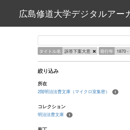
広島修道大学デジタルアー
タイトル名
訴答下案大意
発行年
1870 -
絞り込み
所在
2階明治法曹文庫（マイクロ室集密）
1
コレクション
明治法曹文庫
1
装丁