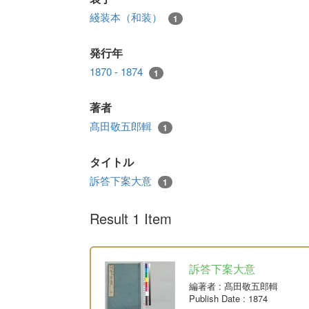
綫装本（和装）
1
発行年
1870 - 1874
1
著者
髙田敬五郎輯
1
タイトル
訴答下案大意
1
Result 1 Item
訴答下案大意
編著者
: 髙田敬五郎輯
Publish Date
: 1874