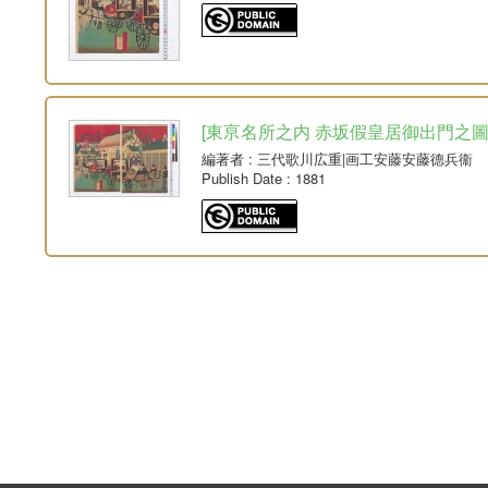
[東亰名所之内 赤坂假皇居御出門之圖] 1
編著者
: 三代歌川広重|画工安藤安藤德兵衞
Publish Date
: 1881