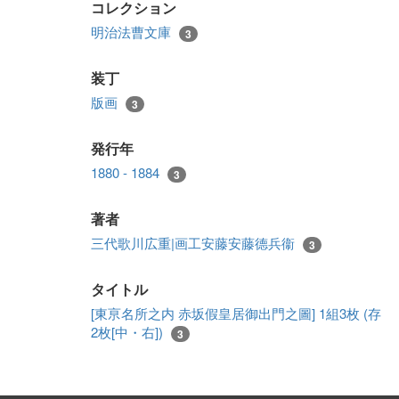
コレクション
明治法曹文庫
3
装丁
版画
3
発行年
1880 - 1884
3
著者
三代歌川広重|画工安藤安藤德兵衞
3
タイトル
[東亰名所之内 赤坂假皇居御出門之圖] 1組3枚 (存
2枚[中・右])
3