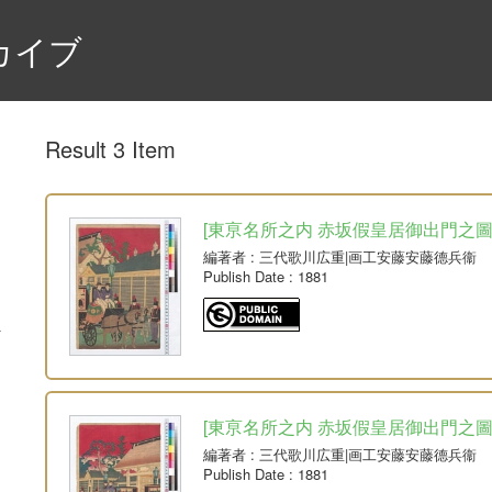
カイブ
Result 3 Item
[東亰名所之内 赤坂假皇居御出門之圖] 1組
編著者
: 三代歌川広重|画工安藤安藤德兵衞
Publish Date
: 1881
[東亰名所之内 赤坂假皇居御出門之圖] 1組
編著者
: 三代歌川広重|画工安藤安藤德兵衞
Publish Date
: 1881