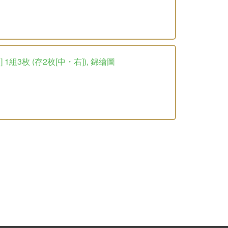
組3枚 (存2枚[中・右]), 錦繪圖