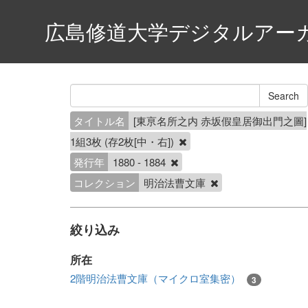
広島修道大学デジタルアー
タイトル名
[東亰名所之内 赤坂假皇居御出門之圖]
1組3枚 (存2枚[中・右])
発行年
1880 - 1884
コレクション
明治法曹文庫
絞り込み
所在
2階明治法曹文庫（マイクロ室集密）
3