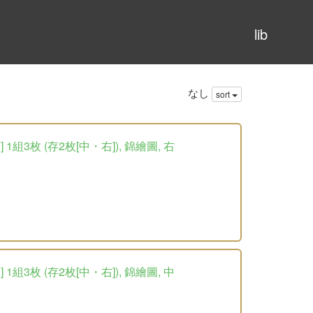
lib
なし
sort
3枚 (存2枚[中・右]), 錦繪圖, 右
3枚 (存2枚[中・右]), 錦繪圖, 中