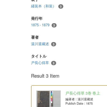
綫装本（和装）
3
発行年
1875 - 1879
3
著者
湯川退藏述
3
タイトル
戸長心得草
3
Result 3 Item
戸長心得草 3巻 巻上
編著者
: 湯川退藏述
Publish Date
: 1875