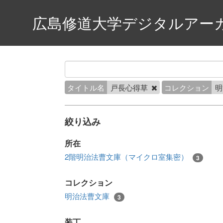
広島修道大学デジタルアー
タイトル名
戸長心得草
コレクション
明
絞り込み
所在
2階明治法曹文庫（マイクロ室集密）
3
コレクション
明治法曹文庫
3
装丁