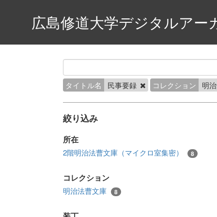
広島修道大学デジタルアー
タイトル名
民事要録
コレクション
明
絞り込み
所在
2階明治法曹文庫（マイクロ室集密）
8
コレクション
明治法曹文庫
8
装丁