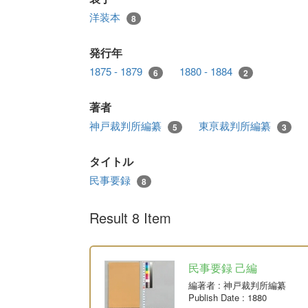
洋装本
8
発行年
1875 - 1879
1880 - 1884
6
2
著者
神戸裁判所編纂
東亰裁判所編纂
5
3
タイトル
民事要録
8
Result 8 Item
民事要録 己編
編著者
: 神戸裁判所編纂
Publish Date
: 1880