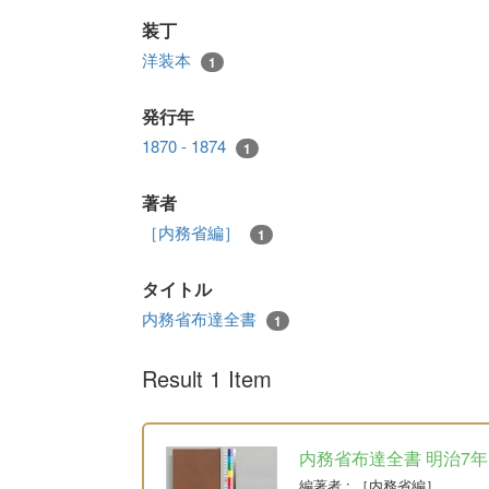
装丁
洋装本
1
発行年
1870 - 1874
1
著者
［内務省編］
1
タイトル
内務省布達全書
1
Result 1 Item
内務省布達全書 明治7年
編著者
: ［内務省編］