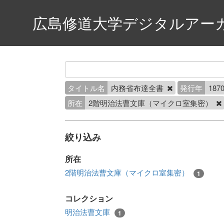
広島修道大学デジタルアー
タイトル名
内務省布達全書
発行年
1870
所在
2階明治法曹文庫（マイクロ室集密）
絞り込み
所在
2階明治法曹文庫（マイクロ室集密）
1
コレクション
明治法曹文庫
1