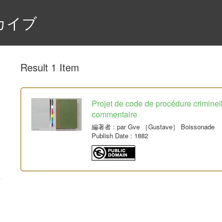
カイブ
Result 1 Item
Projet de code de procédure crimine
commentaire
編著者
: par Gve ［Gustave］ Boissonade
Publish Date
: 1882