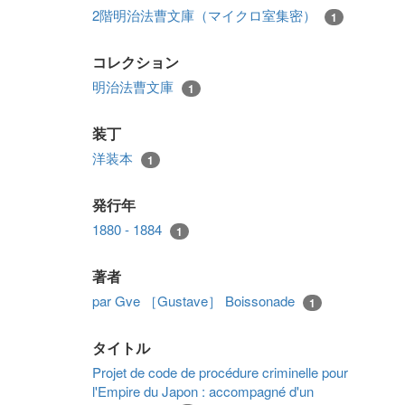
2階明治法曹文庫（マイクロ室集密）
1
コレクション
明治法曹文庫
1
装丁
洋装本
1
発行年
1880 - 1884
1
著者
par Gve ［Gustave］ Boissonade
1
タイトル
Projet de code de procédure criminelle pour
l'Empire du Japon : accompagné d'un