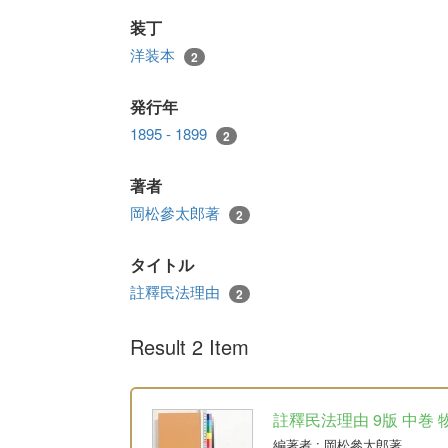
装丁
洋装本
2
発行年
1895 - 1899
2
著者
岡松參太郎著
2
タイトル
註釋民法理由
2
Result 2 Item
註釋民法理由 9版 中巻 
編著者
: 岡松參太郎著