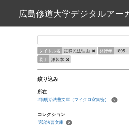
広島修道大学デジタルアー
タイトル名
註釋民法理由
発行年
1895 -
装丁
洋装本
絞り込み
所在
2階明治法曹文庫（マイクロ室集密）
2
コレクション
明治法曹文庫
2