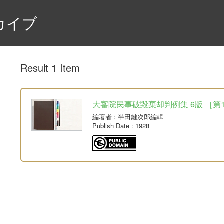
カイブ
Result 1 Item
大審院民事破毀棄却判例集 6版 ［第1-4
編著者
: 半田鍵次郎編輯
Publish Date
: 1928