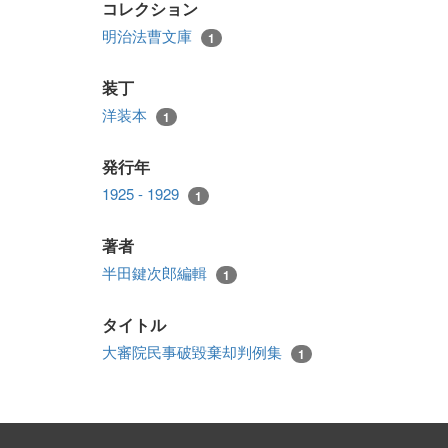
コレクション
明治法曹文庫
1
装丁
洋装本
1
発行年
1925 - 1929
1
著者
半田鍵次郎編輯
1
タイトル
大審院民事破毀棄却判例集
1