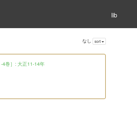
lib
なし
sort
巻］: 大正11-14年