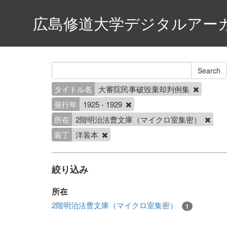
広島修道大学デジタルアー
タイトル名
大審院民事破毀棄却判例集
発行年
1925 - 1929
所在
2階明治法曹文庫（マイクロ室集密）
装丁
洋装本
絞り込み
所在
2階明治法曹文庫（マイクロ室集密）
1