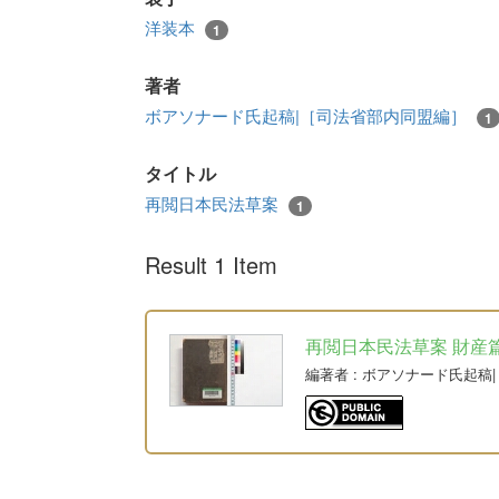
洋装本
1
著者
ボアソナード氏起稿|［司法省部内同盟編］
1
タイトル
再閲日本民法草案
1
Result 1 Item
再閲日本民法草案 財産篇人權
編著者
: ボアソナード氏起稿