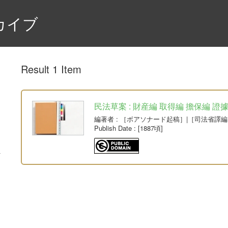
カイブ
Result 1 Item
民法草案 : 財産編 取得編 擔保編 證
編著者
: ［ボアソナード起稿］|［司法省譯編
Publish Date
: [1887頃]