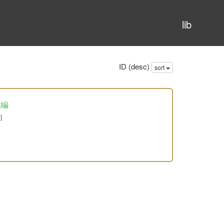
lib
ID (desc)
sort
據編
］