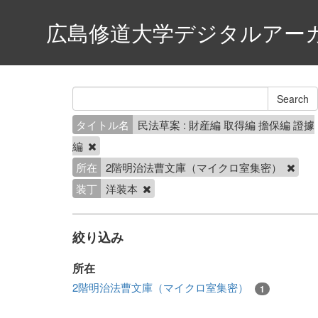
広島修道大学デジタルアー
タイトル名
民法草案 : 財産編 取得編 擔保編 證據
編
所在
2階明治法曹文庫（マイクロ室集密）
装丁
洋装本
絞り込み
所在
2階明治法曹文庫（マイクロ室集密）
1