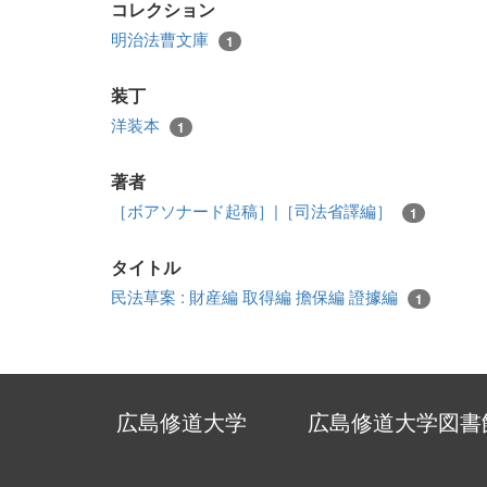
コレクション
明治法曹文庫
1
装丁
洋装本
1
著者
［ボアソナード起稿］|［司法省譯編］
1
タイトル
民法草案 : 財産編 取得編 擔保編 證據編
1
広島修道大学
広島修道大学図書