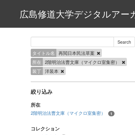
広島修道大学デジタルアー
タイトル名
再閲日本民法草案
所在
2階明治法曹文庫（マイクロ室集密）
装丁
洋装本
絞り込み
所在
2階明治法曹文庫（マイクロ室集密）
1
コレクション