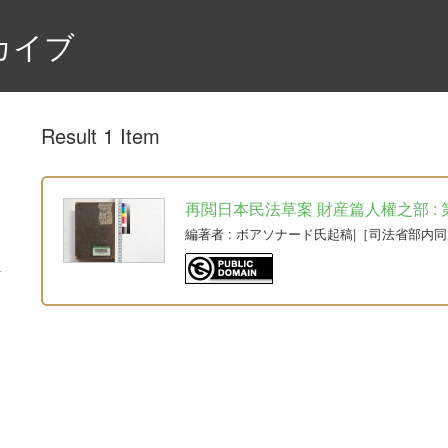
カイブ
Result 1 Item
再閲日本民法草案 財産篇人權之部 : 第3
編著者
: ボアソナード氏起稿|［司法省部内