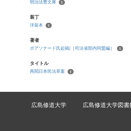
明治法曹文庫
1
装丁
洋装本
1
著者
ボアソナード氏起稿|［司法省部内同盟編］
1
タイトル
再閲日本民法草案
1
広島修道大学
広島修道大学図書