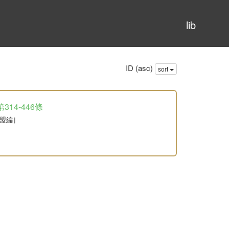
lib
ID (asc)
sort
14-446條
同盟編］