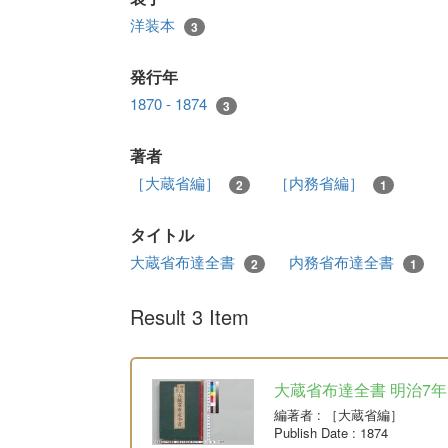
洋装本
3
発行年
1870 - 1874
3
著者
［大蔵省編］
［内務省編］
2
1
タイトル
大蔵省布達全書
内務省布達全書
2
1
Result 3 Item
大蔵省布達全書 明治7年
編著者
: ［大蔵省編］
Publish Date
: 1874