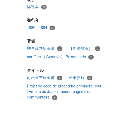
洋装本
5
発行年
1880 - 1884
5
著者
神戸裁判所編纂
［司法省編］
2
2
par Gve ［Gustave］ Boissonade
1
タイトル
司法省布達全書
民事要録
2
2
Projet de code de procédure criminelle pour
l'Empire du Japon : accompagné d'un
commentaire
1