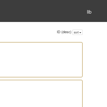
lib
ID (desc)
sort