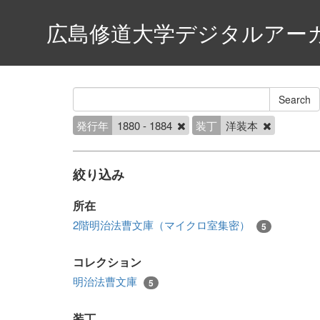
広島修道大学デジタルアー
発行年
1880 - 1884
装丁
洋装本
絞り込み
所在
2階明治法曹文庫（マイクロ室集密）
5
コレクション
明治法曹文庫
5
装丁