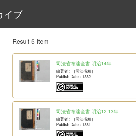
カイブ
Result 5 Item
司法省布達全書 明治14年
編著者
: ［司法省編］
Publish Date
: 1882
司法省布達全書 明治12-13年
編著者
: ［司法省編］
Publish Date
: 1881