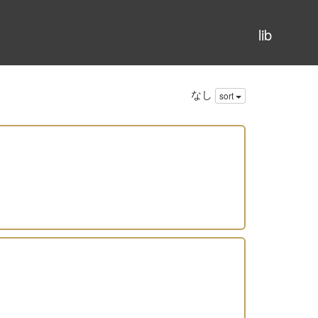
lib
なし
sort