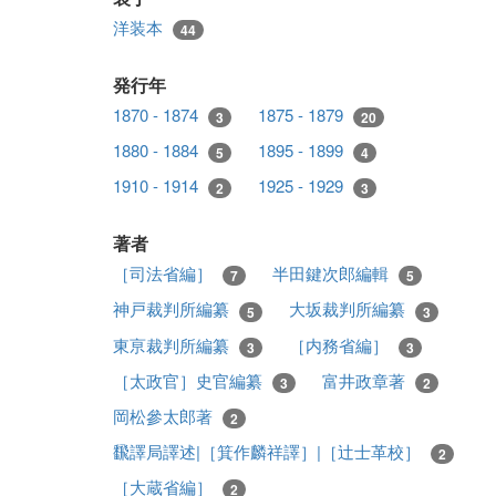
洋装本
44
発行年
1870 - 1874
1875 - 1879
3
20
1880 - 1884
1895 - 1899
5
4
1910 - 1914
1925 - 1929
2
3
著者
［司法省編］
半田鍵次郎編輯
7
5
神戸裁判所編纂
大坂裁判所編纂
5
3
東亰裁判所編纂
［内務省編］
3
3
［太政官］史官編纂
富井政章著
3
2
岡松參太郎著
2
飜譯局譯述|［箕作麟祥譯］|［辻士革校］
2
［大蔵省編］
2