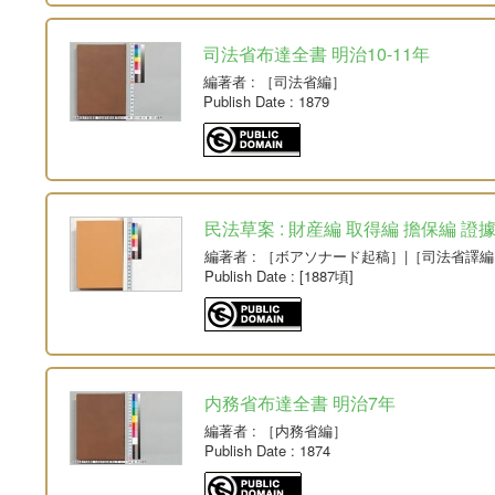
司法省布達全書 明治10-11年
編著者
: ［司法省編］
Publish Date
: 1879
民法草案 : 財産編 取得編 擔保編 證
編著者
: ［ボアソナード起稿］|［司法省譯編
Publish Date
: [1887頃]
内務省布達全書 明治7年
編著者
: ［内務省編］
Publish Date
: 1874