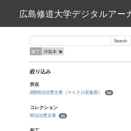
広島修道大学デジタルアー
装丁
洋装本
絞り込み
所在
2階明治法曹文庫（マイクロ室集密）
44
コレクション
明治法曹文庫
44
装丁