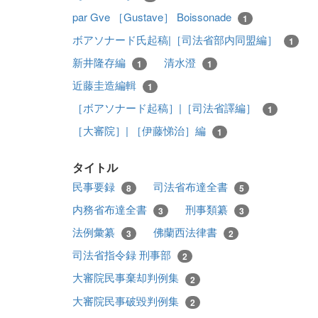
par Gve ［Gustave］ Boissonade
1
ボアソナード氏起稿|［司法省部内同盟編］
1
新井隆存編
清水澄
1
1
近藤圭造編輯
1
［ボアソナード起稿］|［司法省譯編］
1
［大審院］| ［伊藤悌治］編
1
タイトル
民事要録
司法省布達全書
8
5
内務省布達全書
刑事類纂
3
3
法例彙纂
佛蘭西法律書
3
2
司法省指令録 刑事部
2
大審院民事棄却判例集
2
大審院民事破毀判例集
2