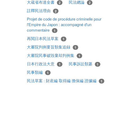
大蔵省布達全書
民法總論
2
2
註釋民法理由
2
Projet de code de procédure criminelle pour
l'Empire du Japon : accompagné d'un
commentaire
1
再閲日本民法草案
1
大審院判例要旨類集追録
1
大審院民事破毀棄却判例集
1
日本行政法大意
民事訴訟類纂
1
1
民事類編
1
民法草案 : 財産編 取得編 擔保編 證據編
1