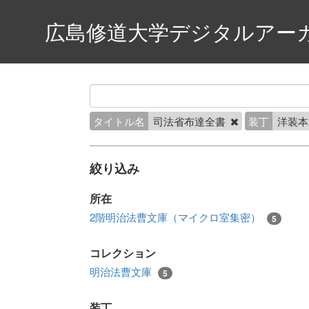
広島修道大学デジタルアー
タイトル名
司法省布達全書
装丁
洋装
絞り込み
所在
2階明治法曹文庫（マイクロ室集密）
5
コレクション
明治法曹文庫
5
装丁