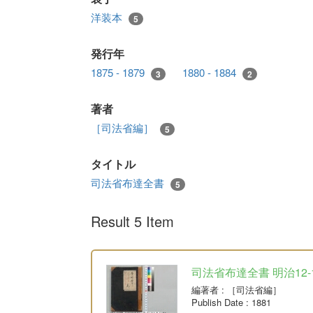
洋装本
5
発行年
1875 - 1879
1880 - 1884
3
2
著者
［司法省編］
5
タイトル
司法省布達全書
5
Result 5 Item
司法省布達全書 明治12-
編著者
: ［司法省編］
Publish Date
: 1881