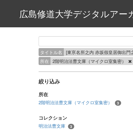
広島修道大学デジタルアー
タイトル名
[東亰名所之内 赤坂假皇居御出門之圖]
所在
2階明治法曹文庫（マイクロ室集密）
絞り込み
所在
2階明治法曹文庫（マイクロ室集密）
3
コレクション
明治法曹文庫
3