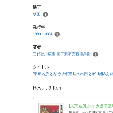
装丁
版画
3
発行年
1880 - 1884
3
著者
三代歌川広重|画工安藤安藤德兵衞
3
タイトル
[東亰名所之内 赤坂假皇居御出門之圖] 1組3枚 (存
Result 3 Item
[東亰名所之内 赤坂假皇居御
編著者
: 三代歌川広重|画工