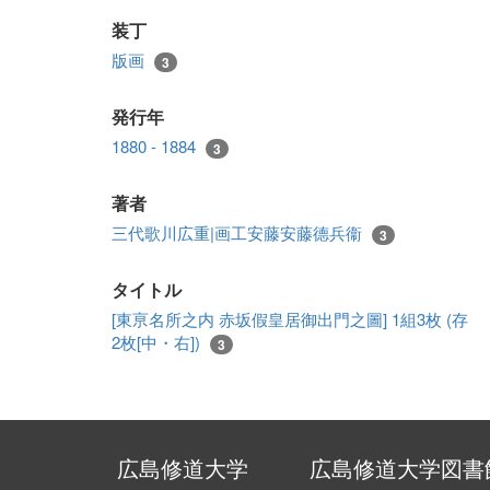
装丁
版画
3
発行年
1880 - 1884
3
著者
三代歌川広重|画工安藤安藤德兵衞
3
タイトル
[東亰名所之内 赤坂假皇居御出門之圖] 1組3枚 (存
2枚[中・右])
3
広島修道大学
広島修道大学図書