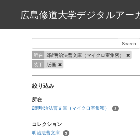
広島修道大学デジタルアー
所在
2階明治法曹文庫（マイクロ室集密）
装丁
版画
絞り込み
所在
2階明治法曹文庫（マイクロ室集密）
3
コレクション
明治法曹文庫
3