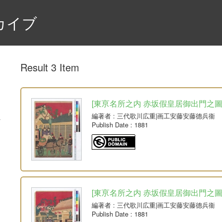
カイブ
Result 3 Item
[東亰名所之内 赤坂假皇居御出門之圖] 1組
編著者
: 三代歌川広重|画工安藤安藤德兵衞
Publish Date
: 1881
[東亰名所之内 赤坂假皇居御出門之圖] 1組
編著者
: 三代歌川広重|画工安藤安藤德兵衞
Publish Date
: 1881