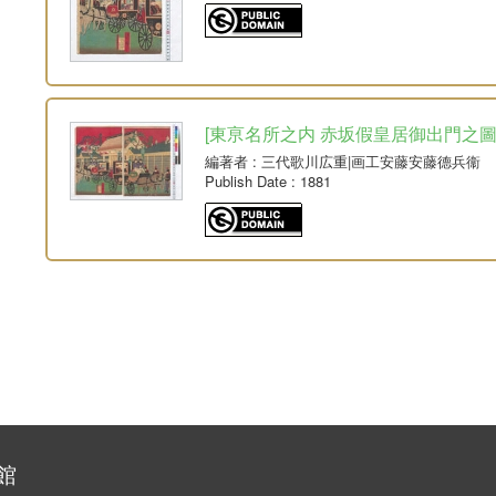
[東亰名所之内 赤坂假皇居御出門之圖] 1
編著者
: 三代歌川広重|画工安藤安藤德兵衞
Publish Date
: 1881
館