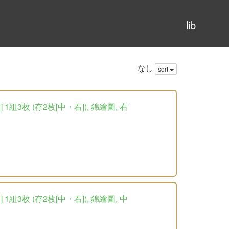
lib
なし
sort
3枚 (存2枚[中・右]), 錦繪圖, 右
3枚 (存2枚[中・右]), 錦繪圖, 中