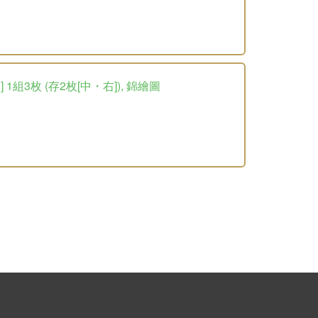
組3枚 (存2枚[中・右]), 錦繪圖