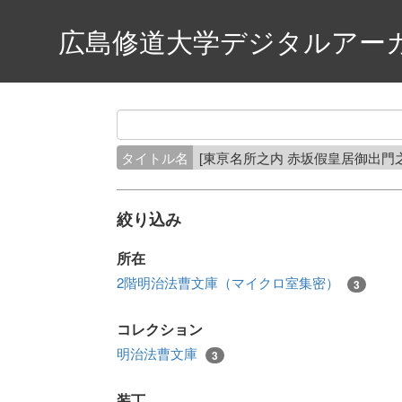
広島修道大学デジタルアー
タイトル名
[東亰名所之内 赤坂假皇居御出門之圖]
絞り込み
所在
2階明治法曹文庫（マイクロ室集密）
3
コレクション
明治法曹文庫
3
装丁