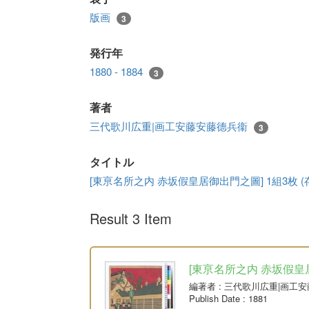
版画
3
発行年
1880 - 1884
3
著者
三代歌川広重|画工安藤安藤德兵衞
3
タイトル
[東亰名所之内 赤坂假皇居御出門之圖] 1組3枚 (存
Result 3 Item
[東亰名所之内 赤坂假皇居御
編著者
: 三代歌川広重|画工
Publish Date
: 1881