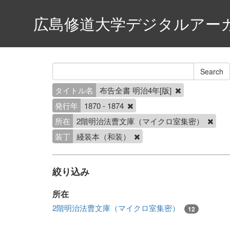
広島修道大学デジタルアー
タイトル名
布告全書 明治4年[版]
発行年
1870 - 1874
所在
2階明治法曹文庫（マイクロ室集密）
装丁
綫装本（和装）
絞り込み
所在
2階明治法曹文庫（マイクロ室集密）
12