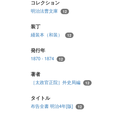
コレクション
明治法曹文庫
12
装丁
綫装本（和装）
12
発行年
1870 - 1874
12
著者
［太政官正院］外史局編
12
タイトル
布告全書 明治4年[版]
12