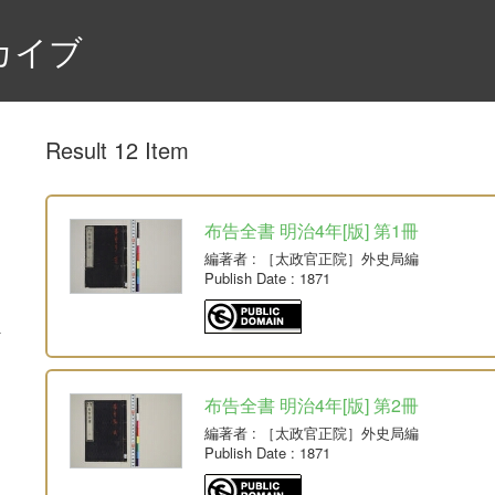
カイブ
Result 12 Item
布告全書 明治4年[版] 第1冊
編著者
: ［太政官正院］外史局編
Publish Date
: 1871
布告全書 明治4年[版] 第2冊
編著者
: ［太政官正院］外史局編
Publish Date
: 1871