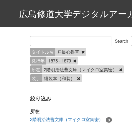
広島修道大学デジタルアー
タイトル名
戸長心得草
発行年
1875 - 1879
所在
2階明治法曹文庫（マイクロ室集密）
装丁
綫装本（和装）
絞り込み
所在
2階明治法曹文庫（マイクロ室集密）
3