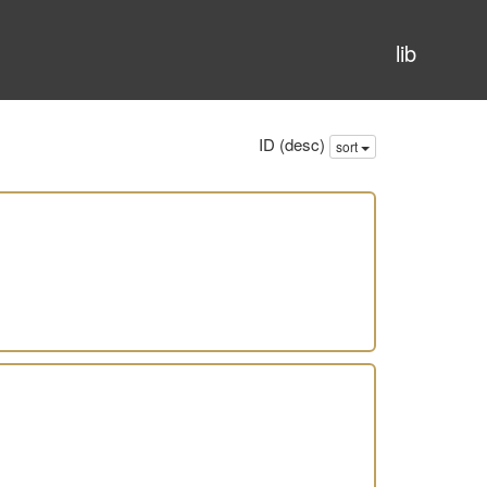
lib
ID (desc)
sort