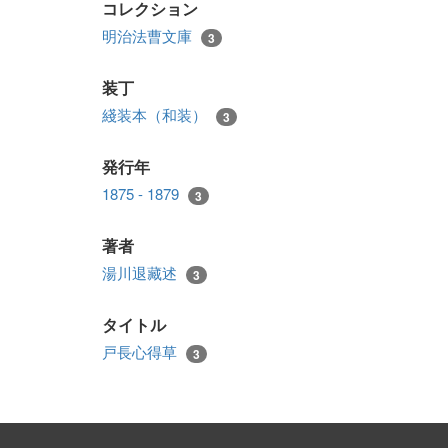
コレクション
明治法曹文庫
3
装丁
綫装本（和装）
3
発行年
1875 - 1879
3
著者
湯川退藏述
3
タイトル
戸長心得草
3