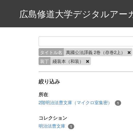
広島修道大学デジタルアー
タイトル名
萬國公法譯義 2巻（存巻2上）
装丁
綫装本（和装）
絞り込み
所在
2階明治法曹文庫（マイクロ室集密）
1
コレクション
明治法曹文庫
1