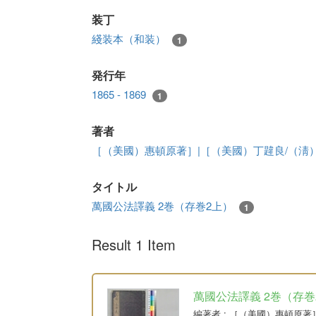
装丁
綫装本（和装）
1
発行年
1865 - 1869
1
著者
［（美國）惠頓原著］|［（美國）丁韙良/（淸
タイトル
萬國公法譯義 2巻（存巻2上）
1
Result 1 Item
萬國公法譯義 2巻（存巻
編著者
: ［（美國）惠頓原著