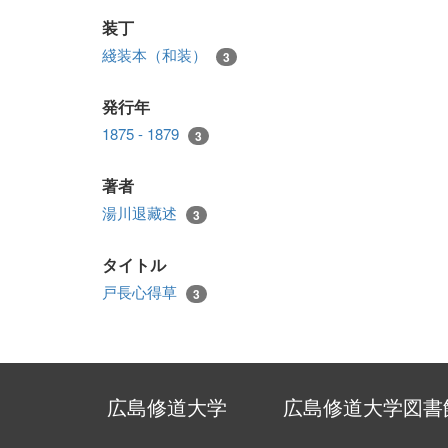
装丁
綫装本（和装）
3
発行年
1875 - 1879
3
著者
湯川退藏述
3
タイトル
戸長心得草
3
広島修道大学
広島修道大学図書