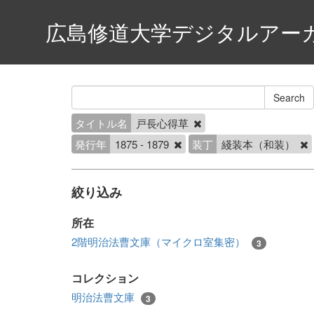
広島修道大学デジタルアー
タイトル名
戸長心得草
発行年
1875 - 1879
装丁
綫装本（和装）
絞り込み
所在
2階明治法曹文庫（マイクロ室集密）
3
コレクション
明治法曹文庫
3