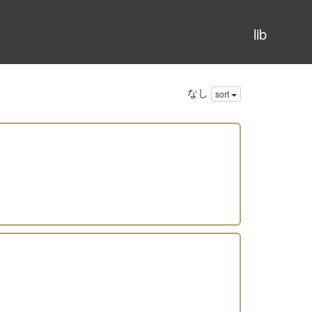
lib
なし
sort