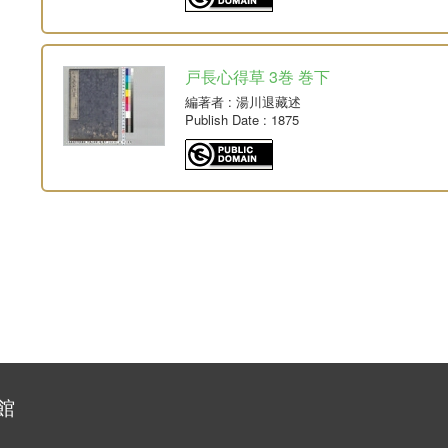
戸長心得草 3巻 巻下
編著者
: 湯川退藏述
Publish Date
: 1875
館