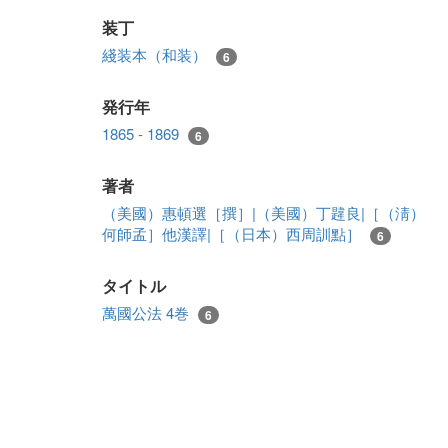
装丁
綫装本（和装）
6
発行年
1865 - 1869
6
著者
（美國）惠頓選［撰］|（美國）丁韙良|［（淸）
何師孟］他漢譯|［（日本）西周訓點］
6
タイトル
萬國公法 4巻
6