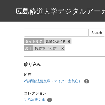
広島修道大学デジタルアー
タイトル名
萬國公法 4巻
装丁
綫装本（和装）
絞り込み
所在
2階明治法曹文庫（マイクロ室集密）
6
コレクション
明治法曹文庫
6