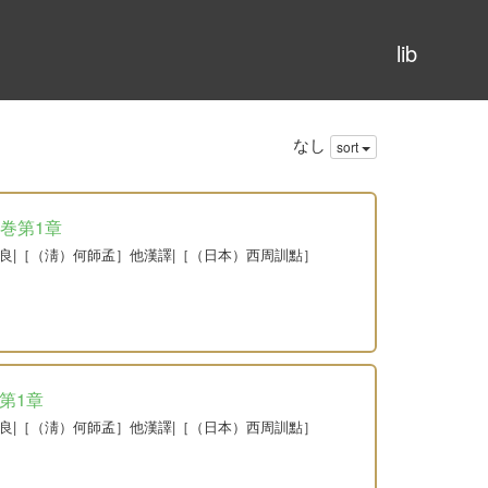
lib
なし
sort
第1巻第1章
韙良|［（淸）何師孟］他漢譯|［（日本）西周訓點］
巻第1章
韙良|［（淸）何師孟］他漢譯|［（日本）西周訓點］