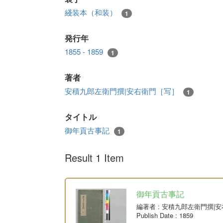
綫装本（和装）
1
発行年
1855 - 1859
1
著者
安積九郎左衛門撰|安右衛門［写］
1
タイトル
御年貢古事記
1
Result 1 Item
御年貢古事記
編著者
: 安積九郎左衛門撰|
Publish Date
: 1859