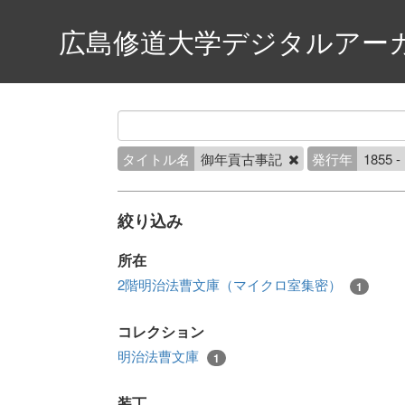
広島修道大学デジタルアー
タイトル名
御年貢古事記
発行年
1855 -
絞り込み
所在
2階明治法曹文庫（マイクロ室集密）
1
コレクション
明治法曹文庫
1
装丁