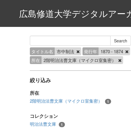
広島修道大学デジタルアー
タイトル名
市中制法
発行年
1870 - 1874
所在
2階明治法曹文庫（マイクロ室集密）
絞り込み
所在
2階明治法曹文庫（マイクロ室集密）
1
コレクション
明治法曹文庫
1