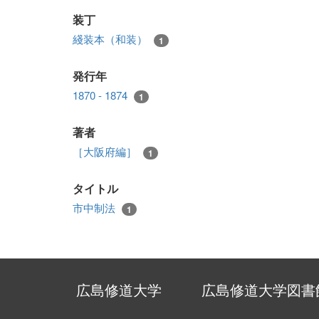
装丁
綫装本（和装）
1
発行年
1870 - 1874
1
著者
［大阪府編］
1
タイトル
市中制法
1
広島修道大学
広島修道大学図書