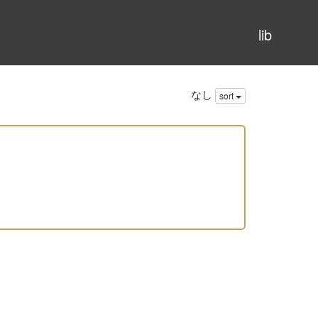
lib
なし
sort