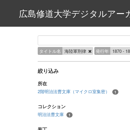
広島修道大学デジタルアー
タイトル名
海陸軍刑律
発行年
1870 - 1
絞り込み
所在
2階明治法曹文庫（マイクロ室集密）
1
コレクション
明治法曹文庫
1
装丁