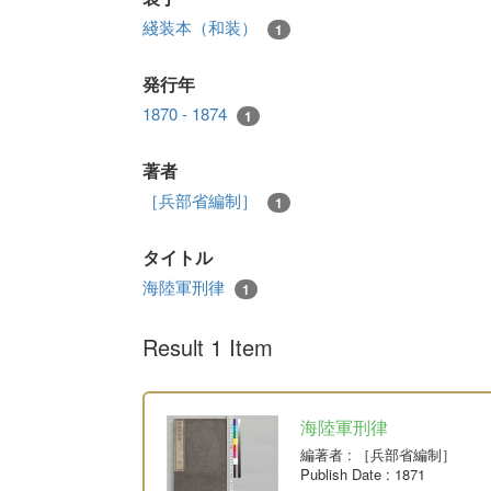
綫装本（和装）
1
発行年
1870 - 1874
1
著者
［兵部省編制］
1
タイトル
海陸軍刑律
1
Result 1 Item
海陸軍刑律
編著者
: ［兵部省編制］
Publish Date
: 1871