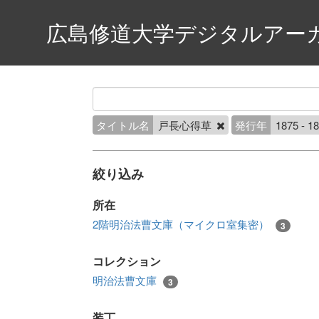
広島修道大学デジタルアー
タイトル名
戸長心得草
発行年
1875 - 1
絞り込み
所在
2階明治法曹文庫（マイクロ室集密）
3
コレクション
明治法曹文庫
3
装丁