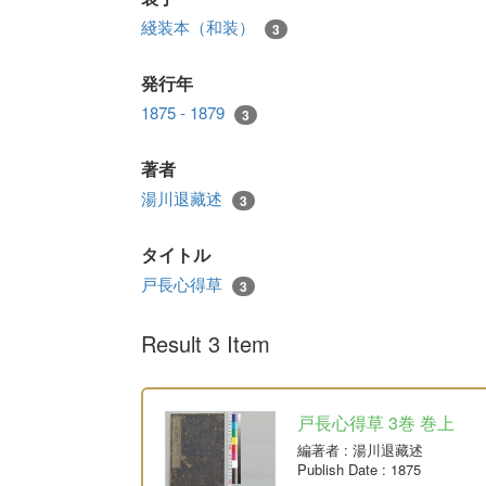
綫装本（和装）
3
発行年
1875 - 1879
3
著者
湯川退藏述
3
タイトル
戸長心得草
3
Result 3 Item
戸長心得草 3巻 巻上
編著者
: 湯川退藏述
Publish Date
: 1875