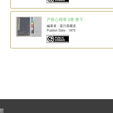
戸長心得草 3巻 巻下
編著者
: 湯川退藏述
Publish Date
: 1875
館