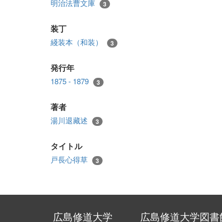
明治法曹文庫
3
装丁
綫装本（和装）
3
発行年
1875 - 1879
3
著者
湯川退藏述
3
タイトル
戸長心得草
3
広島修道大学
広島修道大学図書