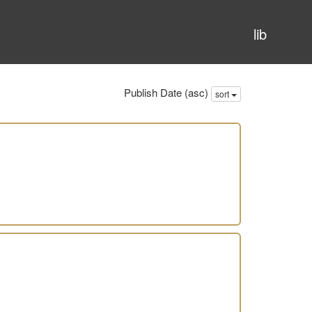
lib
Publish Date (asc)
sort