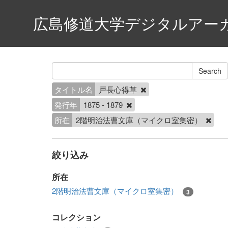
広島修道大学デジタルアー
タイトル名
戸長心得草
発行年
1875 - 1879
所在
2階明治法曹文庫（マイクロ室集密）
絞り込み
所在
2階明治法曹文庫（マイクロ室集密）
3
コレクション