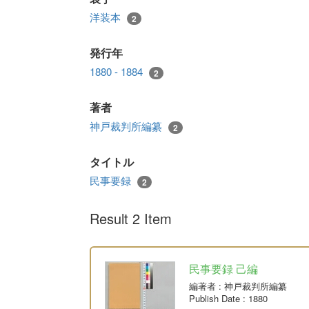
洋装本
2
発行年
1880 - 1884
2
著者
神戸裁判所編纂
2
タイトル
民事要録
2
Result 2 Item
民事要録 己編
編著者
: 神戸裁判所編纂
Publish Date
: 1880