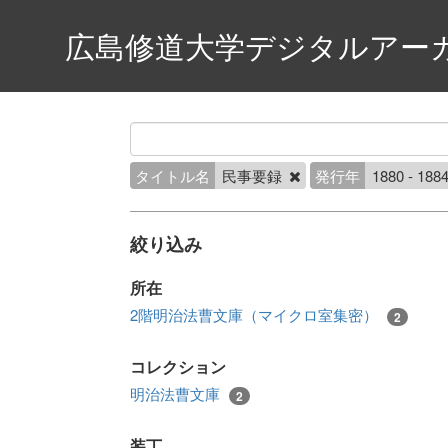
広島修道大学デジタルアー
タイトル名
民事要録
発行年
1880 - 188
絞り込み
所在
2階明治法曹文庫（マイクロ室集密）
2
コレクション
明治法曹文庫
2
装丁