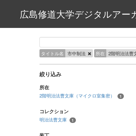
広島修道大学デジタルアー
タイトル名
市中制法
所在
2階明治法曹
絞り込み
所在
2階明治法曹文庫（マイクロ室集密）
1
コレクション
明治法曹文庫
1
装丁