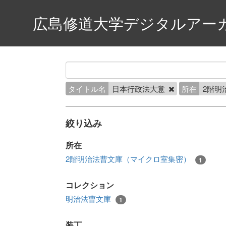
広島修道大学デジタルアー
タイトル名
日本行政法大意
所在
2階明
絞り込み
所在
2階明治法曹文庫（マイクロ室集密）
1
コレクション
明治法曹文庫
1
装丁