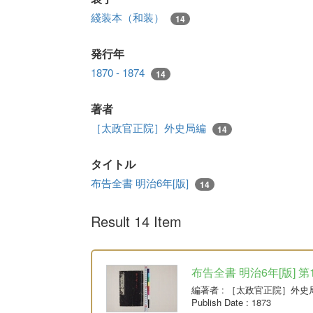
綫装本（和装）
14
発行年
1870 - 1874
14
著者
［太政官正院］外史局編
14
タイトル
布告全書 明治6年[版]
14
Result 14 Item
布告全書 明治6年[版] 第
編著者
: ［太政官正院］外史
Publish Date
: 1873