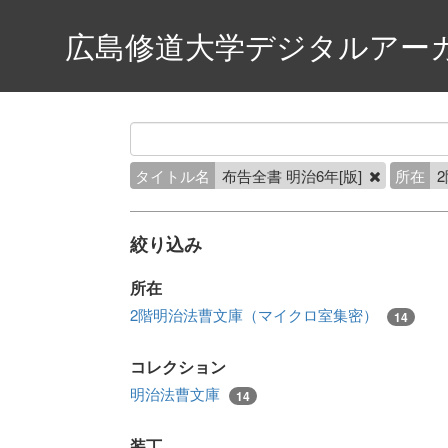
広島修道大学デジタルアー
タイトル名
布告全書 明治6年[版]
所在
絞り込み
所在
2階明治法曹文庫（マイクロ室集密）
14
コレクション
明治法曹文庫
14
装丁