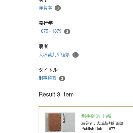
洋装本
3
発行年
1875 - 1879
3
著者
大坂裁判所編纂
3
タイトル
刑事類纂
3
Result 3 Item
刑事類纂 甲編
編著者
: 大坂裁判所編纂
Publish Date
: 1877