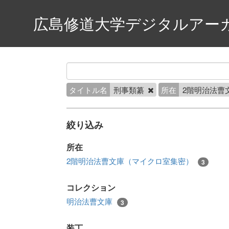
広島修道大学デジタルアー
タイトル名
刑事類纂
所在
2階明治法曹
絞り込み
所在
2階明治法曹文庫（マイクロ室集密）
3
コレクション
明治法曹文庫
3
装丁