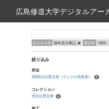
広島修道大学デジタルアー
タイトル名
御年貢古事記
発行年
1855 -
絞り込み
所在
2階明治法曹文庫（マイクロ室集密）
1
コレクション
明治法曹文庫
1
装丁