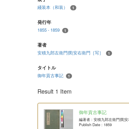
綫装本（和装）
1
発行年
1855 - 1859
1
著者
安積九郎左衛門撰|安右衛門［写］
1
タイトル
御年貢古事記
1
Result 1 Item
御年貢古事記
編著者
: 安積九郎左衛門撰|
Publish Date
: 1859