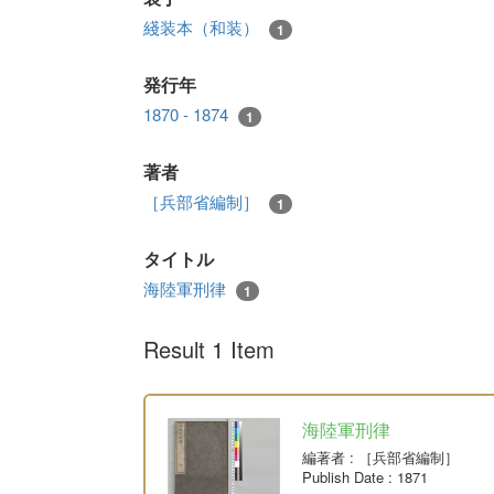
綫装本（和装）
1
発行年
1870 - 1874
1
著者
［兵部省編制］
1
タイトル
海陸軍刑律
1
Result 1 Item
海陸軍刑律
編著者
: ［兵部省編制］
Publish Date
: 1871