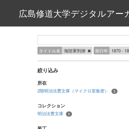
広島修道大学デジタルアー
タイトル名
海陸軍刑律
発行年
1870 - 1
絞り込み
所在
2階明治法曹文庫（マイクロ室集密）
1
コレクション
明治法曹文庫
1
装丁