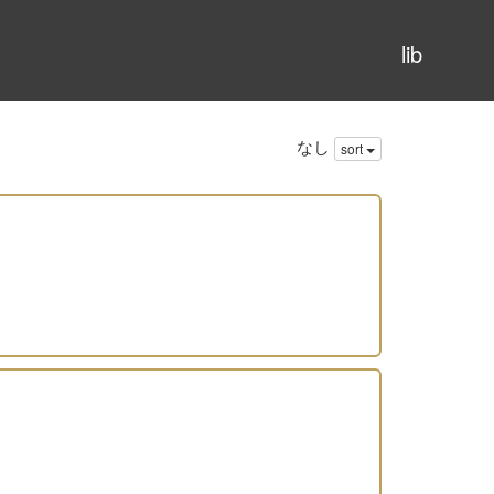
lib
なし
sort