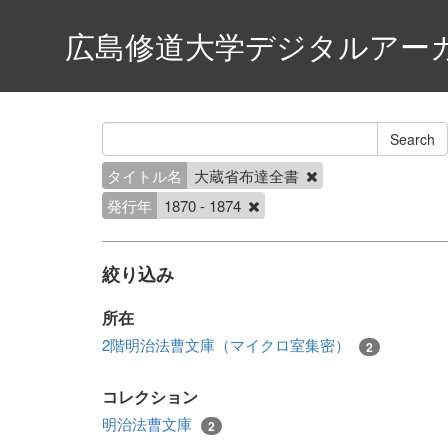
広島修道大学デジタルアー
タイトル名
大蔵省布達全書
発行年
1870 - 1874
絞り込み
所在
2階明治法曹文庫（マイクロ室集密）
2
コレクション
明治法曹文庫
2