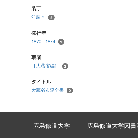
装丁
洋装本
2
発行年
1870 - 1874
2
著者
［大蔵省編］
2
タイトル
大蔵省布達全書
2
広島修道大学
広島修道大学図書