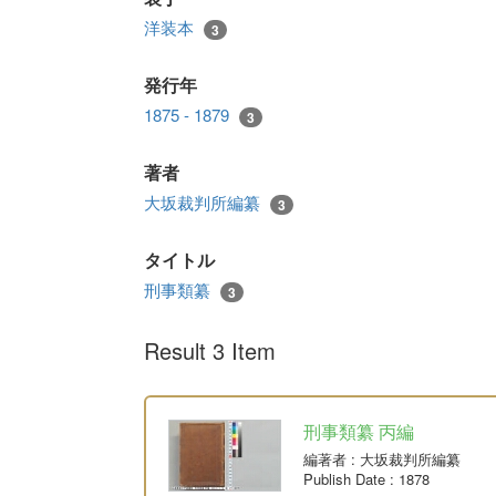
洋装本
3
発行年
1875 - 1879
3
著者
大坂裁判所編纂
3
タイトル
刑事類纂
3
Result 3 Item
刑事類纂 丙編
編著者
: 大坂裁判所編纂
Publish Date
: 1878