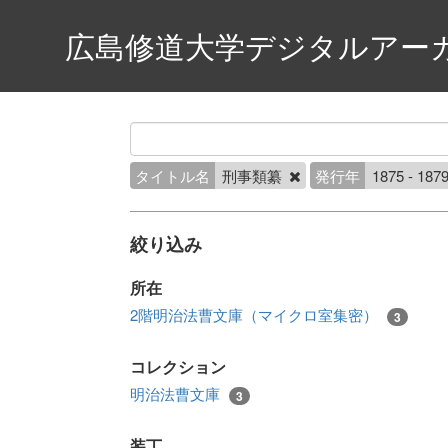
広島修道大学デジタルアー
タイトル名
刑事類纂
発行年
1875 - 187
絞り込み
所在
2階明治法曹文庫（マイクロ室集密）
3
コレクション
明治法曹文庫
3
装丁