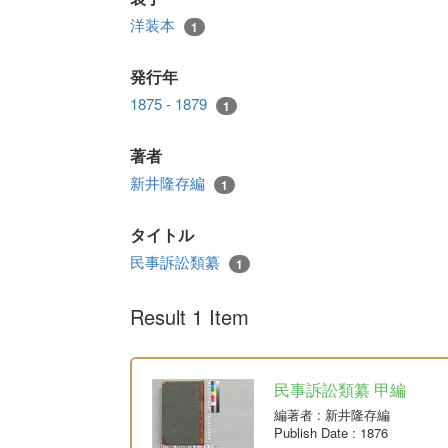
洋装本
1
発行年
1875 - 1879
1
著者
新井隆存編
1
タイトル
民事訴訟類纂
1
Result 1 Item
民事訴訟類纂 甲編
編著者
: 新井隆存編
Publish Date
: 1876