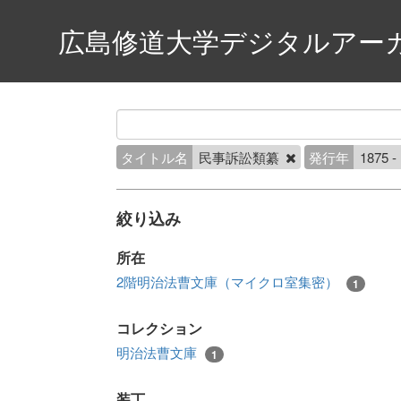
広島修道大学デジタルアー
タイトル名
民事訴訟類纂
発行年
1875 -
絞り込み
所在
2階明治法曹文庫（マイクロ室集密）
1
コレクション
明治法曹文庫
1
装丁