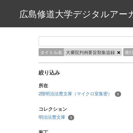
広島修道大学デジタルアー
タイトル名
大審院判例要旨類集追録
発
絞り込み
所在
2階明治法曹文庫（マイクロ室集密）
1
コレクション
明治法曹文庫
1
装丁