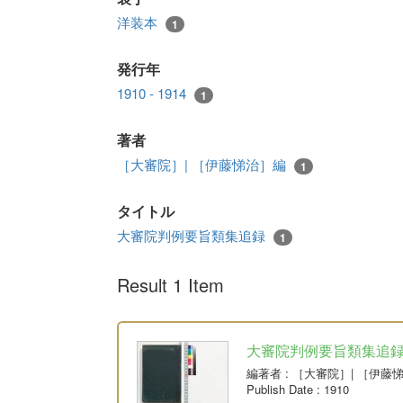
洋装本
1
発行年
1910 - 1914
1
著者
［大審院］| ［伊藤悌治］編
1
タイトル
大審院判例要旨類集追録
1
Result 1 Item
大審院判例要旨類集追
編著者
: ［大審院］| ［伊藤
Publish Date
: 1910