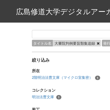
広島修道大学デジタルアー
タイトル名
大審院判例要旨類集追録
発
絞り込み
所在
2階明治法曹文庫（マイクロ室集密）
1
コレクション
明治法曹文庫
1
装丁