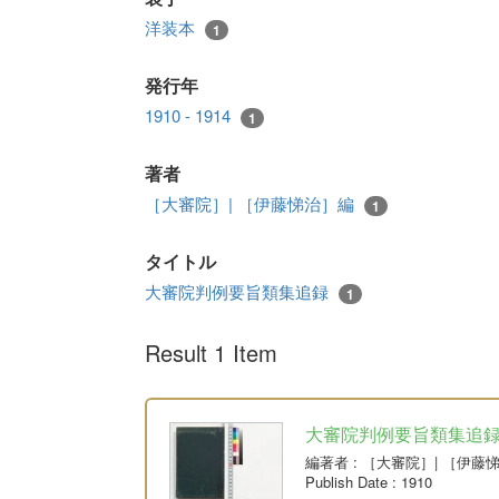
洋装本
1
発行年
1910 - 1914
1
著者
［大審院］| ［伊藤悌治］編
1
タイトル
大審院判例要旨類集追録
1
Result 1 Item
大審院判例要旨類集追
編著者
: ［大審院］| ［伊藤
Publish Date
: 1910