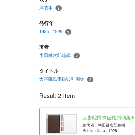
洋装本
2
発行年
1925 - 1929
2
著者
半田鍵次郎編輯
2
タイトル
大審院民事破毀判例集
2
Result 2 Item
大審院民事破毀判例集 5版 
編著者
: 半田鍵次郎編輯
Publish Date
: 1928