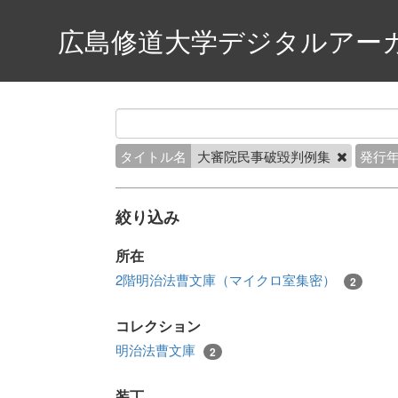
広島修道大学デジタルアー
タイトル名
大審院民事破毀判例集
発行
絞り込み
所在
2階明治法曹文庫（マイクロ室集密）
2
コレクション
明治法曹文庫
2
装丁