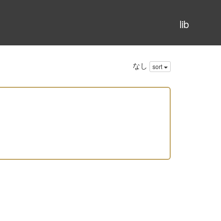
lib
なし
sort