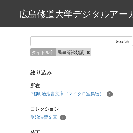
広島修道大学デジタルアー
タイトル名
民事訴訟類纂
絞り込み
所在
2階明治法曹文庫（マイクロ室集密）
1
コレクション
明治法曹文庫
1
装丁