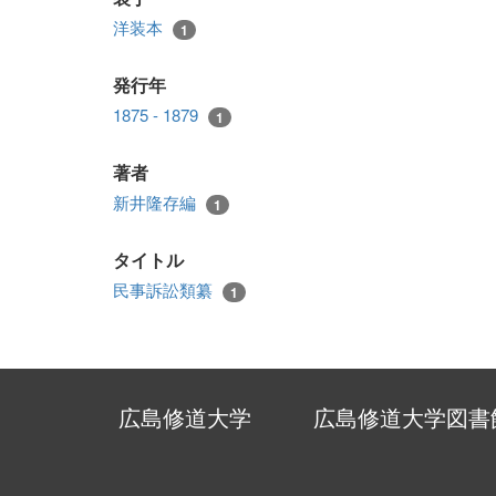
洋装本
1
発行年
1875 - 1879
1
著者
新井隆存編
1
タイトル
民事訴訟類纂
1
広島修道大学
広島修道大学図書