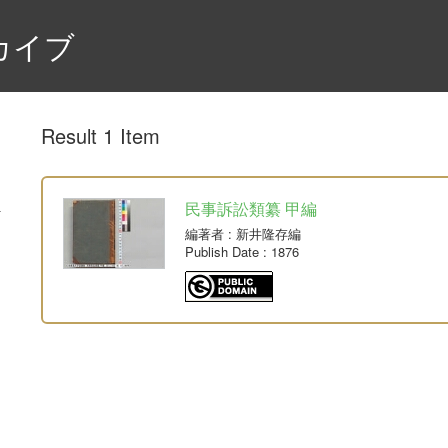
カイブ
Result 1 Item
民事訴訟類纂 甲編
編著者
: 新井隆存編
Publish Date
: 1876