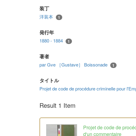
装丁
洋装本
1
発行年
1880 - 1884
1
著者
par Gve ［Gustave］ Boissonade
1
タイトル
Projet de code de procédure criminelle pour l'
Result 1 Item
Projet de code de procé
d'un commentaire