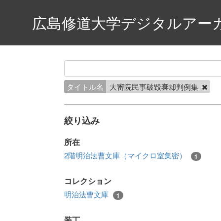
広島修道大学デジタルアー
タイトル名
大審院民事破毀棄却判例集
絞り込み
所在
2階明治法曹文庫（マイクロ室集密）
1
コレクション
明治法曹文庫
1
装丁