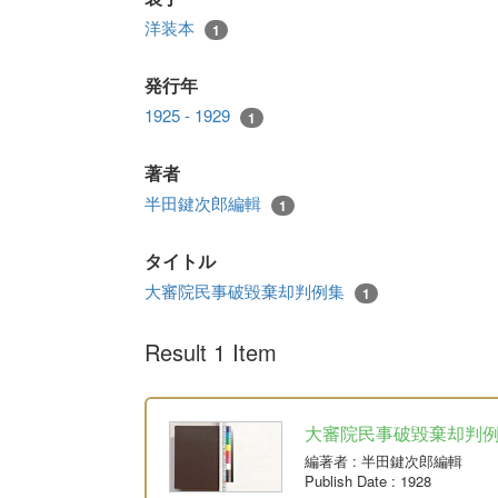
洋装本
1
発行年
1925 - 1929
1
著者
半田鍵次郎編輯
1
タイトル
大審院民事破毀棄却判例集
1
Result 1 Item
大審院民事破毀棄却判例集 6
編著者
: 半田鍵次郎編輯
Publish Date
: 1928