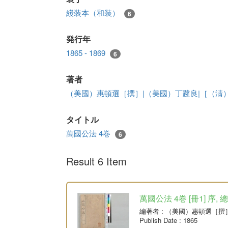
綫装本（和装）
6
発行年
1865 - 1869
6
著者
（美國）惠頓選［撰］|（美國）丁韙良|［（淸
タイトル
萬國公法 4巻
6
Result 6 Item
萬國公法 4巻 [冊1] 序, 
編著者
: （美國）惠頓選［撰
Publish Date
: 1865