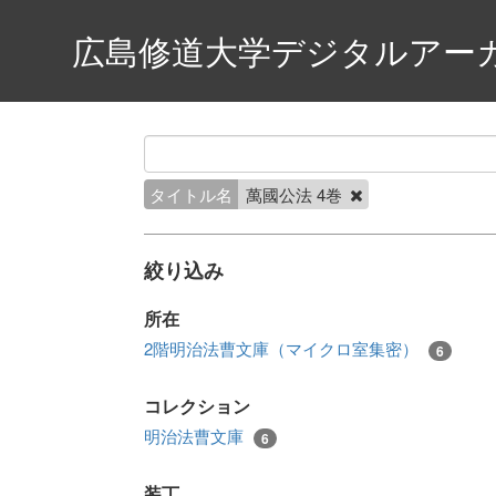
広島修道大学デジタルアー
タイトル名
萬國公法 4巻
絞り込み
所在
2階明治法曹文庫（マイクロ室集密）
6
コレクション
明治法曹文庫
6
装丁