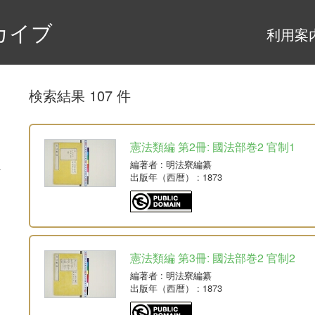
カイブ
利用案
検索結果 107 件
憲法類編 第2冊: 國法部巻2 官制1
編著者
: 明法寮編纂
出版年（西暦）
: 1873
憲法類編 第3冊: 國法部巻2 官制2
編著者
: 明法寮編纂
出版年（西暦）
: 1873