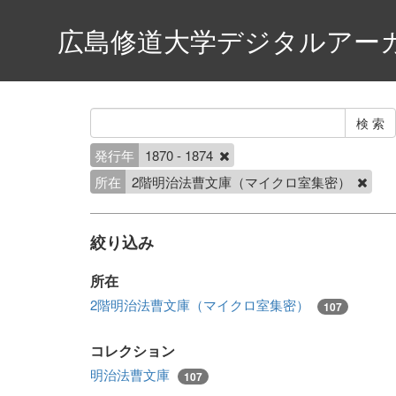
広島修道大学デジタルアー
発行年
1870 - 1874
所在
2階明治法曹文庫（マイクロ室集密）
絞り込み
所在
2階明治法曹文庫（マイクロ室集密）
107
コレクション
明治法曹文庫
107