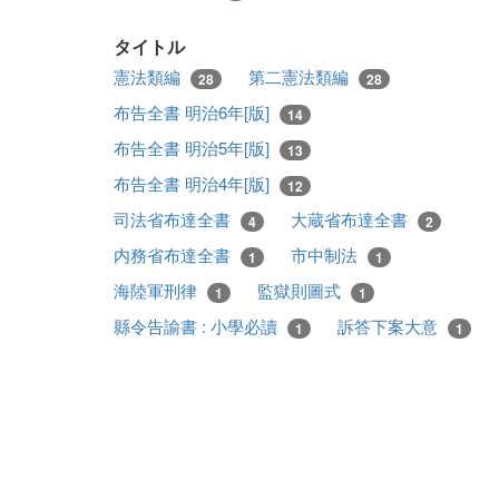
タイトル
憲法類編
第二憲法類編
28
28
布告全書 明治6年[版]
14
布告全書 明治5年[版]
13
布告全書 明治4年[版]
12
司法省布達全書
大蔵省布達全書
4
2
内務省布達全書
市中制法
1
1
海陸軍刑律
監獄則圖式
1
1
縣令告諭書 : 小學必讀
訴答下案大意
1
1