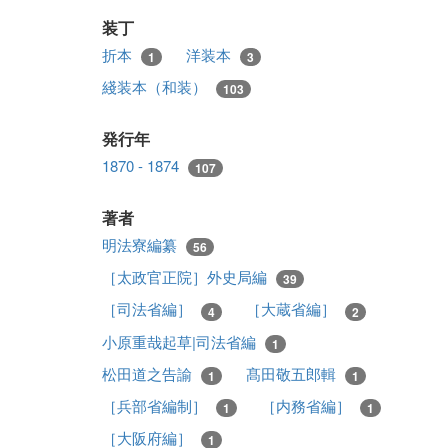
装丁
折本
洋装本
1
3
綫装本（和装）
103
発行年
1870 - 1874
107
著者
明法寮編纂
56
［太政官正院］外史局編
39
［司法省編］
［大蔵省編］
4
2
小原重哉起草|司法省編
1
松田道之告諭
髙田敬五郎輯
1
1
［兵部省編制］
［内務省編］
1
1
［大阪府編］
1