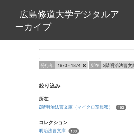
広島修道大学デジタルア
ーカイブ
発行年
1870 - 1874
所在
2階明治法曹文
絞り込み
所在
2階明治法曹文庫（マイクロ室集密）
103
コレクション
明治法曹文庫
103