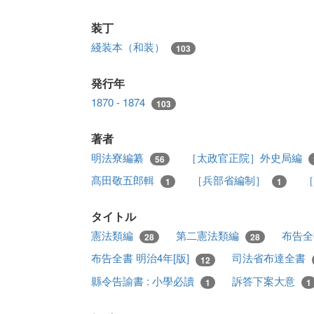
装丁
綫装本（和装）
103
発行年
1870 - 1874
103
著者
明法寮編纂
［太政官正院］外史局編
56
髙田敬五郎輯
［兵部省編制］
1
1
タイトル
憲法類編
第二憲法類編
布告全
28
28
布告全書 明治4年[版]
司法省布達全書
12
縣令告諭書 : 小學必讀
訴答下案大意
1
1