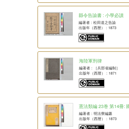
縣令告諭書 : 小學必讀
編著者
: 松田道之告諭
出版年（西暦）
: 1873
海陸軍刑律
編著者
: ［兵部省編制］
出版年（西暦）
: 1871
憲法類編 23巻 第14冊:
編著者
: 明法寮編纂
出版年（西暦）
: 1873