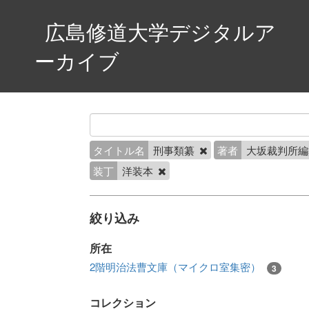
広島修道大学デジタルア
ーカイブ
タイトル名
刑事類纂
著者
大坂裁判所
装丁
洋装本
絞り込み
所在
2階明治法曹文庫（マイクロ室集密）
3
コレクション