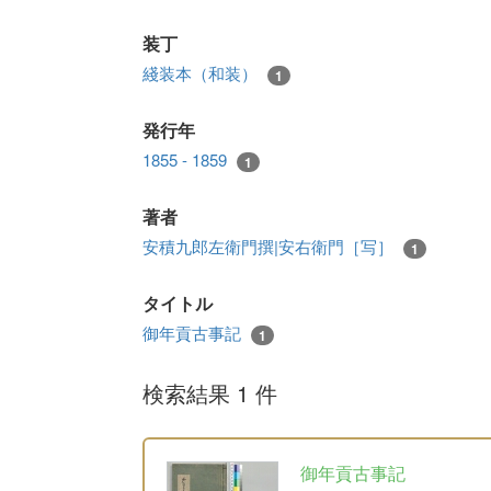
装丁
綫装本（和装）
1
発行年
1855 - 1859
1
著者
安積九郎左衛門撰|安右衛門［写］
1
タイトル
御年貢古事記
1
検索結果 1 件
御年貢古事記