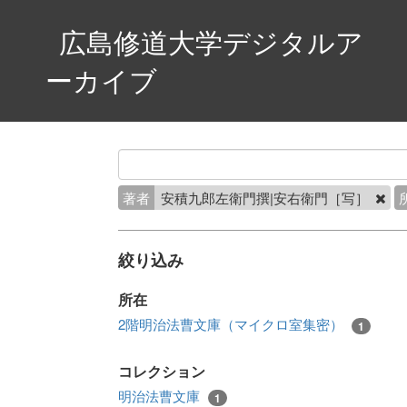
広島修道大学デジタルア
ーカイブ
著者
安積九郎左衛門撰|安右衛門［写］
絞り込み
所在
2階明治法曹文庫（マイクロ室集密）
1
コレクション
明治法曹文庫
1