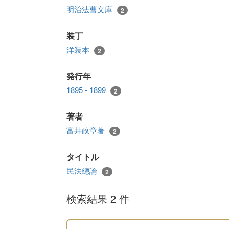
明治法曹文庫
2
装丁
洋装本
2
発行年
1895 - 1899
2
著者
富井政章著
2
タイトル
民法總論
2
検索結果 2 件