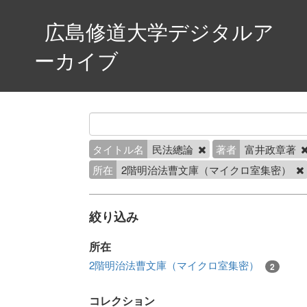
広島修道大学デジタルア
ーカイブ
タイトル名
民法總論
著者
富井政章著
所在
2階明治法曹文庫（マイクロ室集密）
絞り込み
所在
2階明治法曹文庫（マイクロ室集密）
2
コレクション